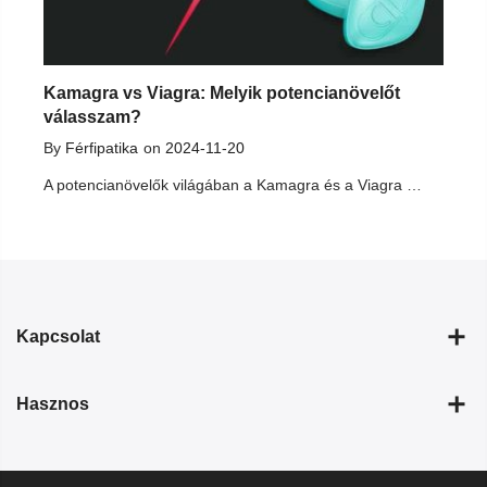
Kamagra vs Viagra: Melyik potencianövelőt
Gyó
válasszam?
By
By
Férfipatika
on
2024-11-20
A potencianövelők világában a Kamagra és a Viagra az a...
Kapcsolat
Hasznos