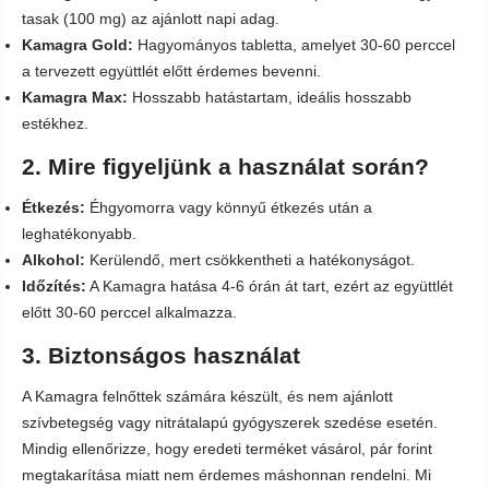
tasak (100 mg) az ajánlott napi adag.
Kamagra Gold:
Hagyományos tabletta, amelyet 30-60 perccel
a tervezett együttlét előtt érdemes bevenni.
Kamagra Max:
Hosszabb hatástartam, ideális hosszabb
estékhez.
2. Mire figyeljünk a használat során?
Étkezés:
Éhgyomorra vagy könnyű étkezés után a
leghatékonyabb.
Alkohol:
Kerülendő, mert csökkentheti a hatékonyságot.
Időzítés:
A Kamagra hatása 4-6 órán át tart, ezért az együttlét
előtt 30-60 perccel alkalmazza.
3. Biztonságos használat
A Kamagra felnőttek számára készült, és nem ajánlott
szívbetegség vagy nitrátalapú gyógyszerek szedése esetén.
Mindig ellenőrizze, hogy eredeti terméket vásárol, pár forint
megtakarítása miatt nem érdemes máshonnan rendelni. Mi