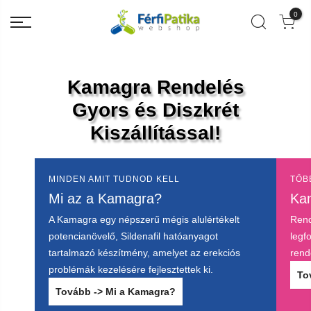
0
Kamagra Rendelés
Gyors és Diszkrét
Kiszállítással!
MINDEN AMIT TUDNOD KELL
TÖB
Mi az a Kamagra?
Ka
A Kamagra egy népszerű mégis alulértékelt
Rend
potencianövelő, Sildenafil hatóanyagot
legf
tartalmazó készítmény, amelyet az erekciós
rend
problémák kezelésére fejlesztettek ki.
To
Tovább -> Mi a Kamagra?