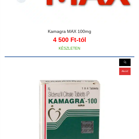
Kamagra MAX 100mg
4 500
Ft
-tól
Új
Akció!