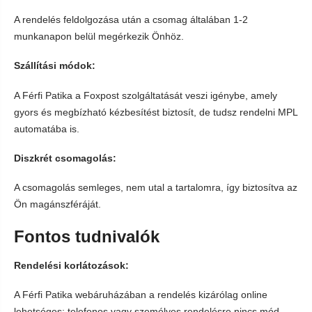
A rendelés feldolgozása után a csomag általában 1-2
munkanapon belül megérkezik Önhöz.
Szállítási módok:
A Férfi Patika a Foxpost szolgáltatását veszi igénybe, amely
gyors és megbízható kézbesítést biztosít, de tudsz rendelni MPL
automatába is.
Diszkrét csomagolás:
A csomagolás semleges, nem utal a tartalomra, így biztosítva az
Ön magánszféráját.
Fontos tudnivalók
Rendelési korlátozások:
A Férfi Patika webáruházában a rendelés kizárólag online
lehetséges; telefonos vagy személyes rendelésre nincs mód.