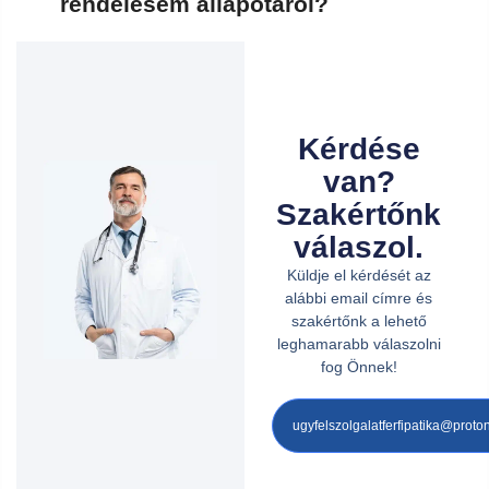
rendelésem állapotáról?
Kérdése
van?
Szakértőnk
válaszol.
Küldje el kérdését az
alábbi email címre és
szakértőnk a lehető
leghamarabb válaszolni
fog Önnek!
ugyfelszolgalatferfipatika@prot