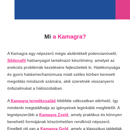
Mi
a Kamagra?
A Kamagra egy népszerű mégis alulértékelt potencianövelő,
Sildenafil
hatóanyagot tartalmazó készítmény, amelyet az
erekciós problémák kezelésére fejlesztettek ki. Hatékonysága
és gyors hatásmechanizmusa miatt széles körben keresett
megoldás mindazok számára, akik szeretnék visszanyerni
önbizalmukat a hálószobában.
A
Kamagra termékcsalád
többféle változatban elérhető, így
mindenki megtalálhatja az igényeinek leginkább megfelelőt. A
legnépszerűbb a
Kamagra Zselé
, amely praktikus és könnyen
bevehető formájának köszönhetően rendkívül népszerű.
Emellett ott van a
Kamagra Gold
, amely a klasszikus tabletták