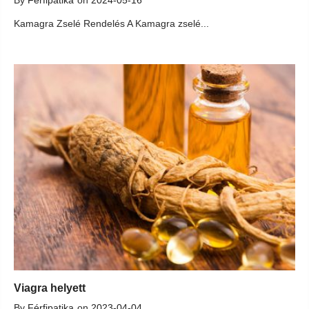
By
Férfipatika
on
2024-05-16
Kamagra Zselé Rendelés A Kamagra zselé...
Viagra helyett
By
Férfipatika
on
2023-04-04