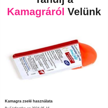
Kamagráról
Velünk
Kamagra zselé használata