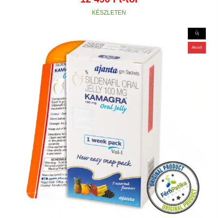
Új
Akció!